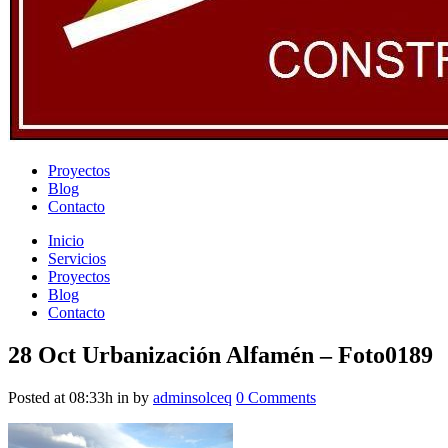
Proyectos
Blog
Contacto
Inicio
Servicios
Proyectos
Blog
Contacto
28 Oct
Urbanización Alfamén – Foto0189
Posted at 08:33h
in
by
adminsolceq
0 Comments